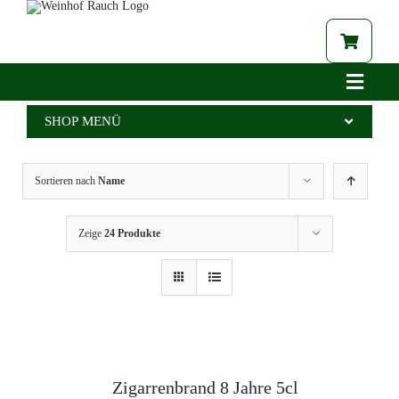
Zum
Inhalt
springen
Toggle
Navigat
Home
SHOP MENÜ
Betrieb
Alle Produkte
Sortieren nach
Name
Aktuelles
Wein
Brennerei
Spritzer
Zeige
24 Produkte
Tabak
Edelbrand
Auszeichnungen
Saft
Galerie
Kernöl
Shop
Tabak
Zigarrenbrand 8 Jahre 5cl