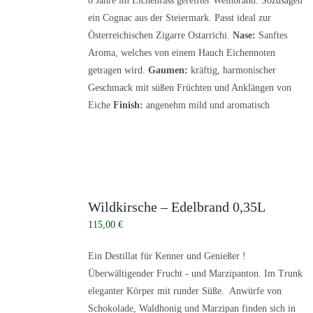
8 Jahre im Eichenfass gereifter Weinbrand. Sozusagen
ein Cognac aus der Steiermark. Passt ideal zur
Österreichischen Zigarre Ostarrichi.
Nase:
Sanftes
Aroma, welches von einem Hauch Eichennoten
getragen wird.
Gaumen:
kräftig, harmonischer
Geschmack mit süßen Früchten und Anklängen von
Eiche
Finish:
angenehm mild und aromatisch
Wildkirsche – Edelbrand 0,35L
115,00
€
Ein Destillat für Kenner und Genießer !
Überwältigender Frucht - und Marzipanton. Im Trunk
eleganter Körper mit runder Süße. Anwürfe von
Schokolade, Waldhonig und Marzipan finden sich in