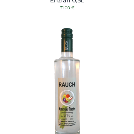
Enzian 0,5L
31,00
€