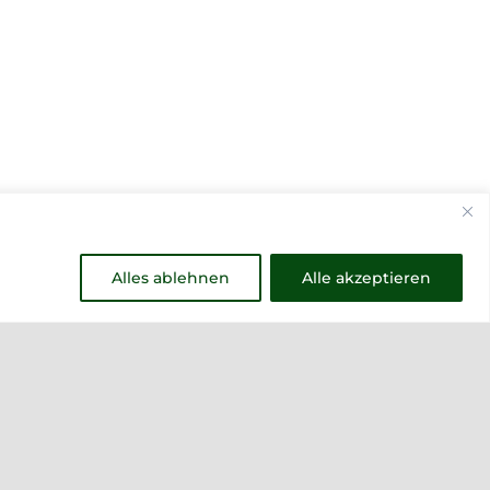
Alles ablehnen
Alle akzeptieren
Weitere Links
Vino Vitalis
Ottersbachtal