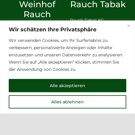
Weinhof
Rauch Tabak
Rauch
Rauch Tabak KG
Perbersdorf 30
Wir schätzen Ihre Privatsphäre
Weinhof Rauch
A-8093 St. Peter Am
Perbersdorf 30
Wir verwenden Cookies, um Ihr Surferlebnis zu
Ottersbach
A-8093 St. Peter Am
verbessern, personalisierte Anzeigen oder Inhalte
Ottersbach
Wir sind erreichbar
einzusetzen und unseren Datenverkehr zu analysieren.
Wenn Sie auf „Alle akzeptieren" klicken, stimmen Sie
Montag bis Donnerstag
Wir sind erreichbar
der Anwendung von Cookies zu.
von 09:00 bis 15:30 Uhr
Montag bis Donnerstag
Sollten Sie uns nicht
von 09:00 bis 15:30 Uhr
erreichen rufen wir gerne
Alle akzeptieren
Sollten Sie uns nicht
zurück.
erreichen rufen wir gerne
Alles ablehnen
zurück.
Büro: +43 664 73 11 3003
mobil: +43 664 28 08 437
Büro: +43 664 73 11 3003
e-mail:
office@tabak-
mobil: +43 664 28 08 437
rauch.at
Email:
rauch@weinhof-