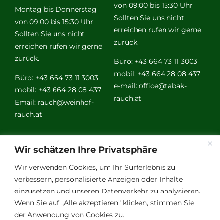
von 09:00 bis 15:30 Uhr
Montag bis Donnerstag
Sollten Sie uns nicht
von 09:00 bis 15:30 Uhr
erreichen rufen wir gerne
Sollten Sie uns nicht
zurück.
erreichen rufen wir gerne
zurück.
Büro: +43 664 73 11 3003
mobil: +43 664 28 08 437
Büro: +43 664 73 11 3003
e-mail:
office@tabak-
mobil: +43 664 28 08 437
rauch.at
Email:
rauch@weinhof-
rauch.at
Weitere
Wir schätzen Ihre Privatsphäre
Links
Wir verwenden Cookies, um Ihr Surferlebnis zu
verbessern, personalisierte Anzeigen oder Inhalte
einzusetzen und unseren Datenverkehr zu analysieren.
Vino Vitalis
Wenn Sie auf „Alle akzeptieren" klicken, stimmen Sie
Ottersbachtal
der Anwendung von Cookies zu.
Partnerbetriebe