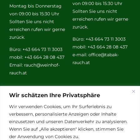
von 09:00 bis 15:30 Uhr
Montag bis Donnerstag
Sollten Sie uns nicht
von 09:00 bis 15:30 Uhr
erreichen rufen wir gerne
Sollten Sie uns nicht
zurück.
erreichen rufen wir gerne
zurück.
Büro: +43 664 73 11 3003
mobil: +43 664 28 08 437
Büro: +43 664 73 11 3003
e-mail:
office@tabak-
mobil: +43 664 28 08 437
rauch.at
Email:
rauch@weinhof-
rauch.at
Weitere
Wir schätzen Ihre Privatsphäre
Links
Wir verwenden Cookies, um Ihr Surferlebnis zu
verbessern, personalisierte Anzeigen oder Inhalte
einzusetzen und unseren Datenverkehr zu analysieren.
Vino Vitalis
Wenn Sie auf „Alle akzeptieren" klicken, stimmen Sie
Ottersbachtal
der Anwendung von Cookies zu.
Partnerbetriebe