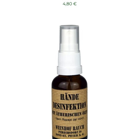
4,80
€