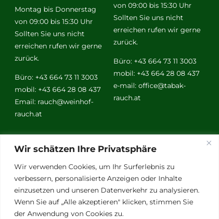
von 09:00 bis 15:30 Uhr
Montag bis Donnerstag
Sollten Sie uns nicht
von 09:00 bis 15:30 Uhr
erreichen rufen wir gerne
Sollten Sie uns nicht
zurück.
erreichen rufen wir gerne
zurück.
Büro: +43 664 73 11 3003
mobil: +43 664 28 08 437
Büro: +43 664 73 11 3003
e-mail:
office@tabak-
mobil: +43 664 28 08 437
rauch.at
Email:
rauch@weinhof-
rauch.at
Weitere
Wir schätzen Ihre Privatsphäre
Links
Wir verwenden Cookies, um Ihr Surferlebnis zu
verbessern, personalisierte Anzeigen oder Inhalte
einzusetzen und unseren Datenverkehr zu analysieren.
Vino Vitalis
Wenn Sie auf „Alle akzeptieren" klicken, stimmen Sie
Ottersbachtal
der Anwendung von Cookies zu.
Partnerbetriebe