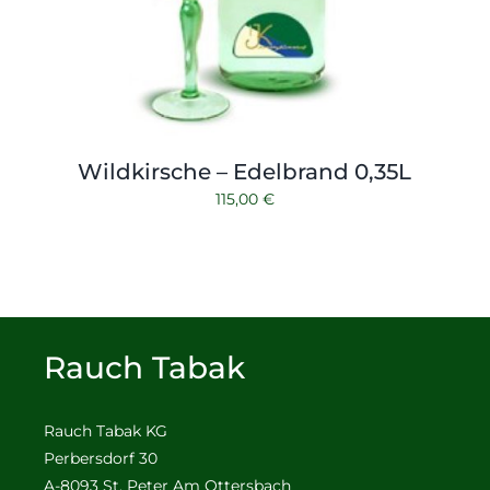
Wildkirsche – Edelbrand 0,35L
115,00
€
Rauch Tabak
Rauch Tabak KG
Perbersdorf 30
A-8093 St. Peter Am Ottersbach