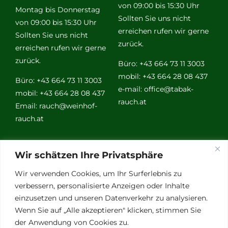
von 09:00 bis 15:30 Uhr
Montag bis Donnerstag
Sollten Sie uns nicht
von 09:00 bis 15:30 Uhr
erreichen rufen wir gerne
Sollten Sie uns nicht
zurück.
erreichen rufen wir gerne
zurück.
Büro: +43 664 73 11 3003
mobil: +43 664 28 08 437
Büro: +43 664 73 11 3003
e-mail:
office@tabak-
mobil: +43 664 28 08 437
rauch.at
Email:
rauch@weinhof-
rauch.at
Weitere
Wir schätzen Ihre Privatsphäre
Links
Wir verwenden Cookies, um Ihr Surferlebnis zu
verbessern, personalisierte Anzeigen oder Inhalte
einzusetzen und unseren Datenverkehr zu analysieren.
Vino Vitalis
Wenn Sie auf „Alle akzeptieren" klicken, stimmen Sie
Ottersbachtal
der Anwendung von Cookies zu.
Partnerbetriebe