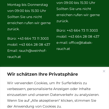
von 09:00 bis 15:30 Uhr
Montag bis Donnerstag
Sollten Sie uns nicht
von 09:00 bis 15:30 Uhr
erreichen rufen wir gerne
Sollten Sie uns nicht
zurück.
erreichen rufen wir gerne
zurück.
Büro: +43 664 73 11 3003
mobil: +43 664 28 08 437
Büro: +43 664 73 11 3003
e-mail:
office@tabak-
mobil: +43 664 28 08 437
rauch.at
Email:
rauch@weinhof-
rauch.at
Weitere
Wir schätzen Ihre Privatsphäre
Links
Wir verwenden Cookies, um Ihr Surferlebnis zu
verbessern, personalisierte Anzeigen oder Inhalte
einzusetzen und unseren Datenverkehr zu analysieren.
Vino Vitalis
Wenn Sie auf „Alle akzeptieren" klicken, stimmen Sie
Ottersbachtal
der Anwendung von Cookies zu.
Partnerbetriebe