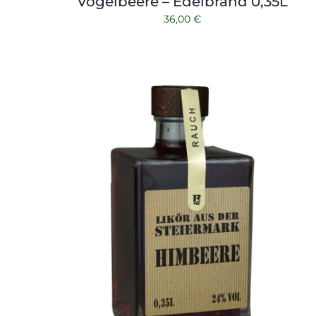
Vogelbeere – Edelbrand 0,35L
36,00
€