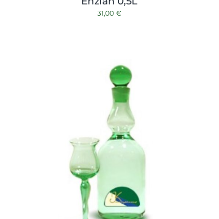
Enzian 0,5L
31,00
€