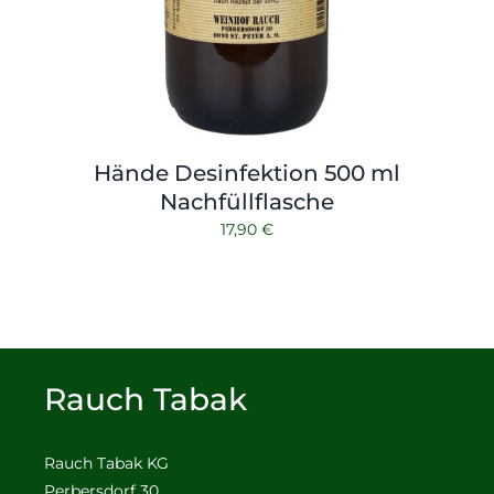
Hände Desinfektion 500 ml
Nachfüllflasche
17,90
€
Rauch Tabak
Rauch Tabak KG
Perbersdorf 30