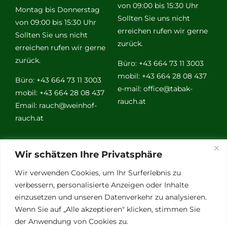
von 09:00 bis 15:30 Uhr
Montag bis Donnerstag
Sollten Sie uns nicht
von 09:00 bis 15:30 Uhr
erreichen rufen wir gerne
Sollten Sie uns nicht
zurück.
erreichen rufen wir gerne
zurück.
Büro: +43 664 73 11 3003
mobil: +43 664 28 08 437
Büro: +43 664 73 11 3003
e-mail:
office@tabak-
mobil: +43 664 28 08 437
rauch.at
Email:
rauch@weinhof-
rauch.at
Weitere
Wir schätzen Ihre Privatsphäre
Links
Wir verwenden Cookies, um Ihr Surferlebnis zu
verbessern, personalisierte Anzeigen oder Inhalte
einzusetzen und unseren Datenverkehr zu analysieren.
Vino Vitalis
Wenn Sie auf „Alle akzeptieren" klicken, stimmen Sie
Ottersbachtal
der Anwendung von Cookies zu.
Partnerbetriebe