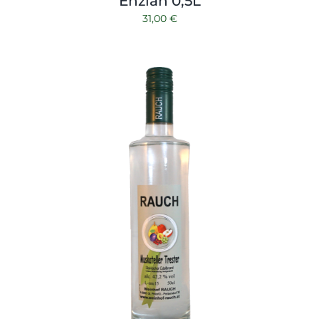
Enzian 0,5L
31,00
€