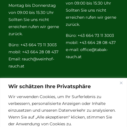
von 09:00 bis 15:30 Uhr
Montag bis Donnerstag
Sollten Sie uns nicht
von 09:00 bis 15:30 Uhr
erreichen rufen wir gerne
Sollten Sie uns nicht
zurück.
erreichen rufen wir gerne
zurück.
Büro: +43 664 73 11 3003
mobil: +43 664 28 08 437
Büro: +43 664 73 11 3003
e-mail:
office@tabak-
mobil: +43 664 28 08 437
rauch.at
Email:
rauch@weinhof-
rauch.at
Weitere
Wir schätzen Ihre Privatsphäre
Links
Wir verwenden Cookies, um Ihr Surferlebnis zu
verbessern, personalisierte Anzeigen oder Inhalte
einzusetzen und unseren Datenverkehr zu analysieren.
Vino Vitalis
Wenn Sie auf „Alle akzeptieren" klicken, stimmen Sie
Ottersbachtal
der Anwendung von Cookies zu.
Partnerbetriebe