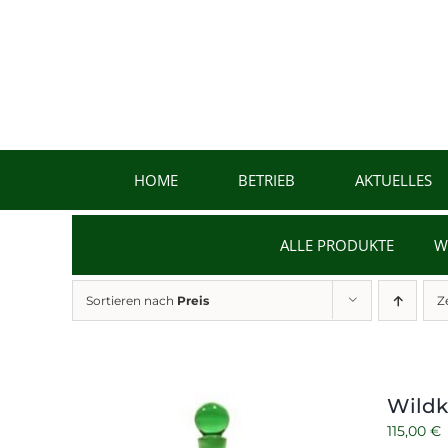
Zum
Inhalt
springen
HOME
BETRIEB
AKTUELLES
ALLE PRODUKTE
W
Sortieren nach
Preis
Z
Wildk
115,00
€