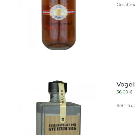
Geschma
Vogel
36,00
€
Sehr fru