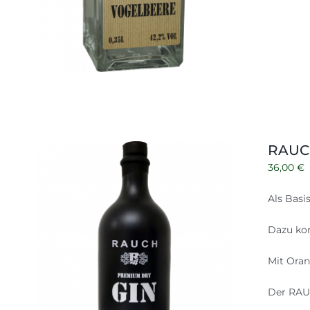
RAUCH
36,00
€
Als Basi
Dazu kom
Mit Oran
Der RAUC