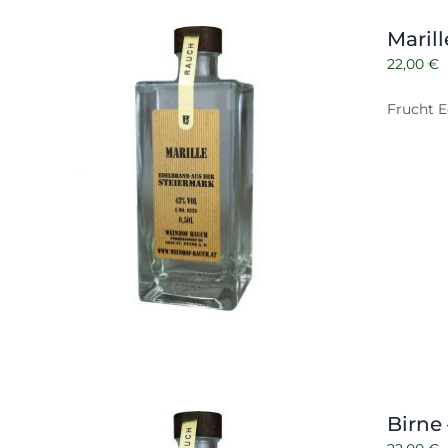
Maril
22,00
€
Frucht E
Birne