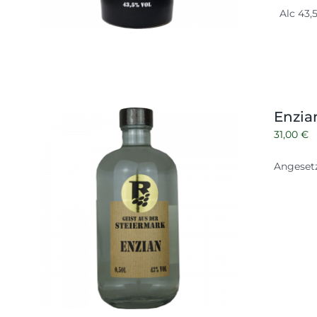
Alc 43,5
Enzia
31,00
€
Angesetz