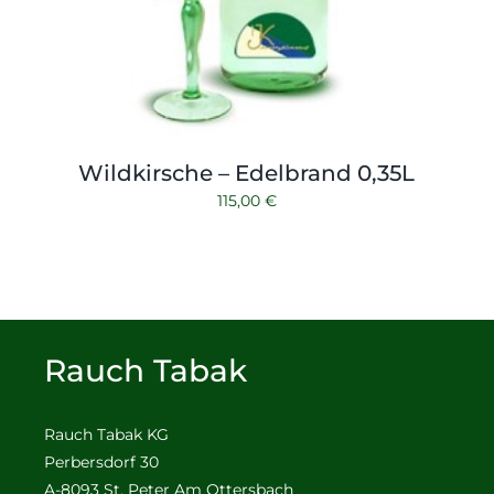
Wildkirsche – Edelbrand 0,35L
115,00
€
Rauch Tabak
Rauch Tabak KG
Perbersdorf 30
A-8093 St. Peter Am Ottersbach