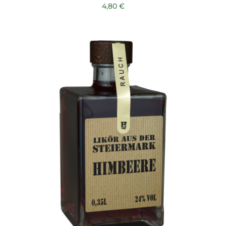
4,80
€