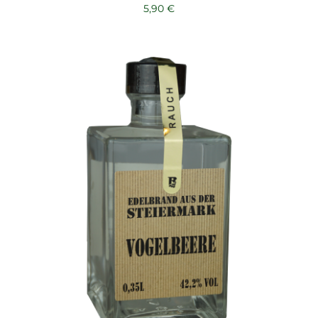
5,90
€