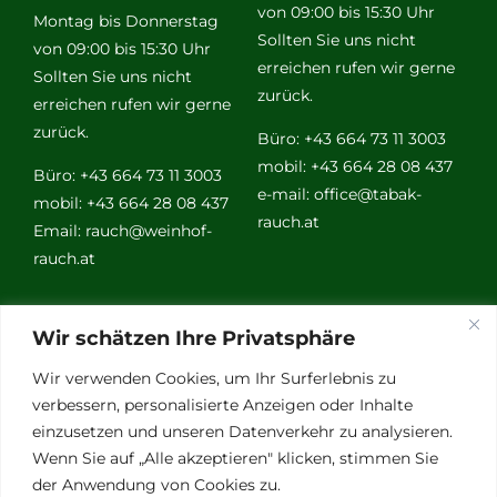
von 09:00 bis 15:30 Uhr
Montag bis Donnerstag
Sollten Sie uns nicht
von 09:00 bis 15:30 Uhr
erreichen rufen wir gerne
Sollten Sie uns nicht
zurück.
erreichen rufen wir gerne
zurück.
Büro: +43 664 73 11 3003
mobil: +43 664 28 08 437
Büro: +43 664 73 11 3003
e-mail:
office@tabak-
mobil: +43 664 28 08 437
rauch.at
Email:
rauch@weinhof-
rauch.at
Weitere
Wir schätzen Ihre Privatsphäre
Links
Wir verwenden Cookies, um Ihr Surferlebnis zu
verbessern, personalisierte Anzeigen oder Inhalte
einzusetzen und unseren Datenverkehr zu analysieren.
Vino Vitalis
Wenn Sie auf „Alle akzeptieren" klicken, stimmen Sie
Ottersbachtal
der Anwendung von Cookies zu.
Partnerbetriebe