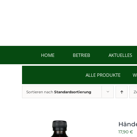
Zum
Inhalt
springen
HOME
BETRIEB
AKTUELLES
ALLE PRODUKTE
W
Sortieren nach
Standardsortierung
Z
Hände
17,90
€