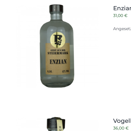
Enzia
31,00
€
Angesetz
Vogel
36,00
€