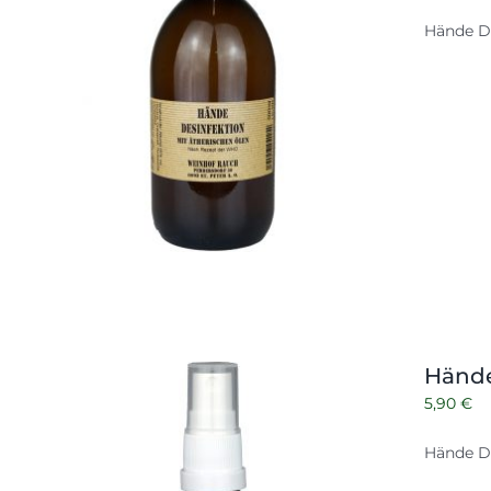
Hände D
Hände
5,90
€
Hände De