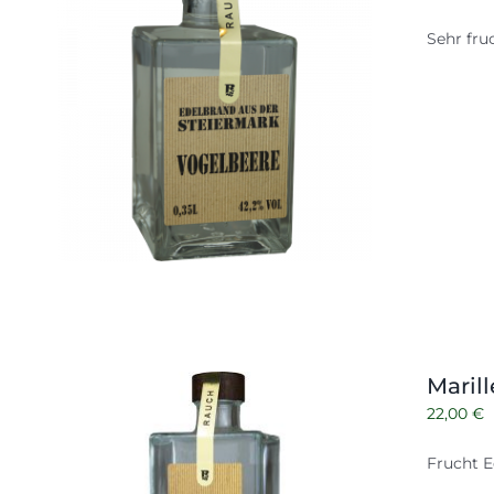
Sehr fru
Maril
22,00
€
Frucht E