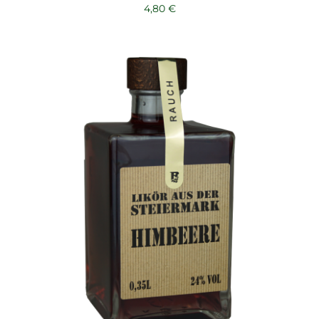
4,80
€