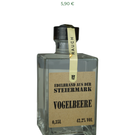
5,90
€