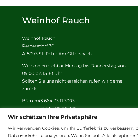
Weinhof Rauch
Weinhof Rauch
Perbersdorf 30
A-8093 St. Peter Am Ottersbach
Wir sind erreichbar Montag bis Donnerstag von
09:00 bis 15:30 Uhr
Sollten Sie uns nicht erreichen rufen wir gerne
zurück.
Büro: +43 664 73 11 3003
mobil: +43 664 28 08 437
Email:
rauch@weinhof-rauch.at
Wir schätzen Ihre Privatsphäre
Wir verwenden Cookies, um Ihr Surferlebnis zu verbessern, p
Datenverkehr zu analysieren. Wenn Sie auf „Alle akzeptiere