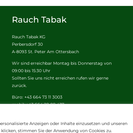
Rauch Tabak
Rauch Tabak KG
Perbersdorf 30
A-8093 St. Peter Am Ottersbach
Wir sind erreichbar Montag bis Donnerstag von
09:00 bis 15:30 Uhr
Sollten Sie uns nicht erreichen rufen wir gerne
zurück.
Büro: +43 664 73 11 3003
mobil: +43 664 28 08 437
e-mail:
office@tabak-rauch.at
ersonalisierte Anzeigen oder Inhalte einzusetzen und unseren
n" klicken, stimmen Sie der Anwendung von Cookies zu.
© Copyright 2012 - 2026 | All Rights Reserved