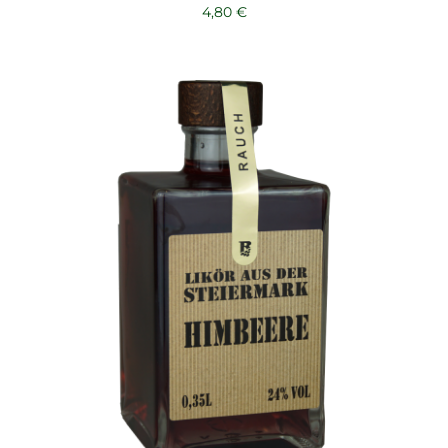
4,80
€