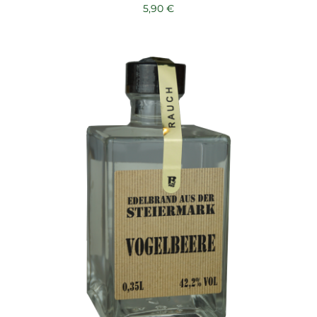
5,90
€